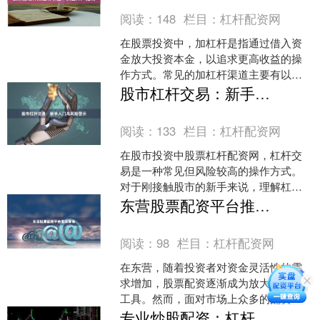
阅读：
148
栏目：
杠杆配资网
在股票投资中，加杠杆是指通过借入资
金放大投资本金，以追求更高收益的操
作方式。常见的加杠杆渠道主要有以下
几种： ## 一、券商融资融券 这是最正
股市杠杆交易：新手入门与风险警示
规、受监管的加杠杆....
阅读：
133
栏目：
杠杆配资网
在股市投资中股票杠杆配资网，杠杆交
易是一种常见但风险较高的操作方式。
对于刚接触股市的新手来说，理解杠杆
交易的原理和风险至关重要。本文将为
东营股票配资平台推荐指南
您详细介绍股市杠杆交易的....
阅读：
98
栏目：
杠杆配资网
在东营，随着投资者对资金灵活性的需
求增加，股票配资逐渐成为放大收益的
工具。然而，面对市场上众多的配资平
台，如何筛选出安全、合规且服务优质
专业炒股配资：杠杆资金操作指南