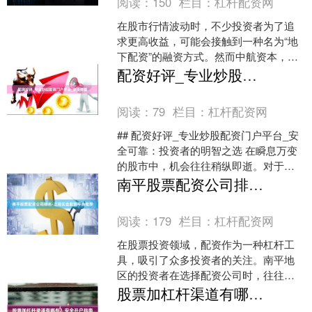
阅读：
150
栏目：
杠杆配资网
在股市行情波动时，不少投资者为了追
求更高收益，可能会接触到一种名为“地
下配资”的融资方式。然而中航资本，这
种看似便捷的杠杆工具背后，隐藏着巨
配资好评_专业炒股配资门户平台_安全可靠
大的风险和法律隐患。....
阅读：
79
栏目：
杠杆配资网
## 配资好评_专业炒股配资门户平台_安
全可靠：投资者的明智之选 在瞬息万变
的股市中，机会往往稍纵即逝。对于许
多投资者而言，资金规模是制约其把握
南平股票配资公司排名-正规实盘配资平台推荐
机遇、扩大收益的....
阅读：
179
栏目：
杠杆配资网
在股票投资领域，配资作为一种杠杆工
具，吸引了众多投资者的关注。南平地
区的投资者在选择配资公司时，往往面
临信息繁杂、真假难辨的困境。本文旨
股票加杠杆渠道有哪些？安全开户指南
在为南平地区的投资者提供....