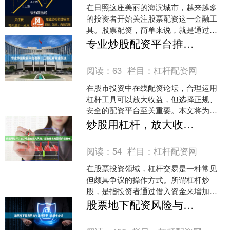
在日照这座美丽的海滨城市，越来越多
的投资者开始关注股票配资这一金融工
具。股票配资，简单来说，就是通过杠
杆资金放大投资规模，以获取更高收益
专业炒股配资平台推荐｜正规杠杆资金渠道
的融资方式。然而，配资投....
阅读：
63
栏目：
杠杆配资网
在股市投资中在线配资论坛，合理运用
杠杆工具可以放大收益，但选择正规、
安全的配资平台至关重要。本文将为您
推荐几家经过市场验证的专业炒股配资
炒股用杠杆，放大收益也放大风险，适合追求高回报的投资者。
平台，并解析正规杠杆资金....
阅读：
54
栏目：
杠杆配资网
在股票投资领域，杠杆交易是一种常见
但颇具争议的操作方式。所谓杠杆炒
股，是指投资者通过借入资金来增加投
资本金，从而在市场波动中获得更高比
股票地下配资风险与法律警示 | 投资者必读
例的收益或亏损。简单来说，....