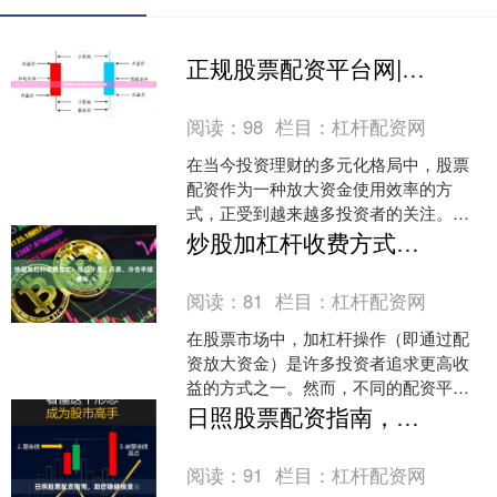
正规股票配资平台网|安全可靠低门槛
阅读：
98
栏目：
杠杆配资网
在当今投资理财的多元化格局中，股票
配资作为一种放大资金使用效率的方
式，正受到越来越多投资者的关注。然
而，面对市场上琳琅满目的配资平台，
炒股加杠杆收费方式：按日计息、月息、分仓手续费等。
如何选择一家**正规股票配....
阅读：
81
栏目：
杠杆配资网
在股票市场中，加杠杆操作（即通过配
资放大资金）是许多投资者追求更高收
益的方式之一。然而，不同的配资平台
或券商提供的收费方式存在差异，了解
日照股票配资指南，助您稳健投资
这些收费模式对于控制成本....
阅读：
91
栏目：
杠杆配资网