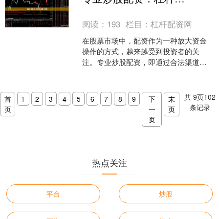
的机构，成为投资者关注的....
阅读：
193
栏目：
杠杆配资网
在股票市场中，配资作为一种放大资金
操作的方式，越来越受到投资者的关
注。专业炒股配资，即通过合法渠道借
入资金进行股票交易，以期望在市场波
动中获得更高收益。然而，杠....
共
9
页
102
首
1
2
3
4
5
6
7
8
9
下
末
条记录
页
一
页
页
热点关注
平台
炒股