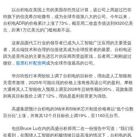
以台积电在美国上市的美国存托凭证计算，该公司上周超过巴菲
特旗下的伯克希尔哈撒韦，成为全球市值第八大的公司。今年以来，
台积电ADR的价格累计上涨了73%，截至周二收盘市值达到9320亿美
元，距离1万亿美元的门槛相差不远。
这家晶圆代工行业的领导者已成为人工智能广泛应用的主要受益
者，其尖端技术和合理的估值使其成为全球投资者的最爱。台积电还
因为是英伟达的主要先进芯片供应商而受益匪浅，后者周二刚刚超过
微软，
股票杠杆配资网
成为全球市值最高的公司。
华尔街投行本周纷纷上调了台积电的目标价，理由是人工智能相
关需求激增，2025年可能出现的价格上涨将推高该公司的盈利。摩根
大通将其人工智能收入预期上调至2028年总销售额的35%，花旗集团
则将其目标股价上调了12%，理由是盈利前景更为强劲。
高盛集团预计台积电的3纳米和5纳米芯片制造价格将以“低个位数
百分比”上涨，并将其12个月目标价上调19%，至1160元台币。
包括Bruce Lu在内的高盛分析师周二在一份报告中写道：“我们现
在看到，在围绕人工智能的积极情绪日益高涨的情况下，台积电的风