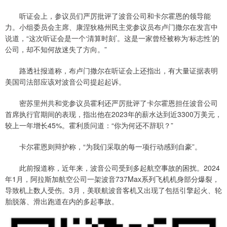
听证会上，参议员们严厉批评了波音公司和卡尔霍恩的领导能
力。小组委员会主席、康涅狄格州民主党参议员布卢门撒尔在发言中
说道，“这次听证会是一个‘清算时刻’。这是一家曾经被称为‘标志性’的
公司，却不知何故迷失了方向。”
路透社报道称，布卢门撒尔在听证会上还指出，有大量证据表明
美国司法部应该对波音公司提起起诉。
密苏里州共和党参议员霍利还严厉批评了卡尔霍恩担任波音公司
首席执行官期间的表现，指出他在2023年的薪水达到近3300万美元，
较上一年增长45%。霍利质问道：“你为何还不辞职？”
卡尔霍恩则辩护称，“为我们采取的每一项行动感到自豪”。
此前报道称，近年来，波音公司受到多起航空事故的困扰。2024
年1月，阿拉斯加航空公司一架波音737Max系列飞机机身部分爆裂，
导致机上数人受伤。3月，美联航波音客机又出现了包括引擎起火、轮
胎脱落、滑出跑道在内的多起事故。