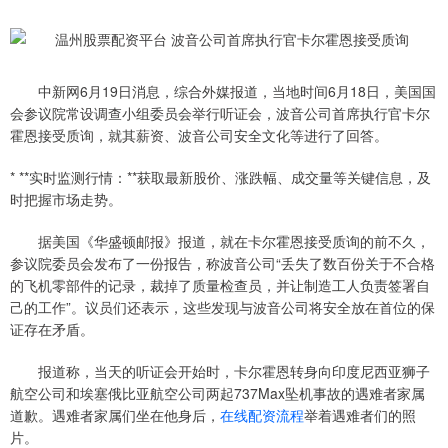
中新网6月19日消息，综合外媒报道，当地时间6月18日，美国国
会参议院常设调查小组委员会举行听证会，波音公司首席执行官卡尔
霍恩接受质询，就其薪资、波音公司安全文化等进行了回答。
* **实时监测行情：**获取最新股价、涨跌幅、成交量等关键信息，及
时把握市场走势。
据美国《华盛顿邮报》报道，就在卡尔霍恩接受质询的前不久，
参议院委员会发布了一份报告，称波音公司“丢失了数百份关于不合格
的飞机零部件的记录，裁掉了质量检查员，并让制造工人负责签署自
己的工作”。议员们还表示，这些发现与波音公司将安全放在首位的保
证存在矛盾。
报道称，当天的听证会开始时，卡尔霍恩转身向印度尼西亚狮子
航空公司和埃塞俄比亚航空公司两起737Max坠机事故的遇难者家属
道歉。遇难者家属们坐在他身后，
在线配资流程
举着遇难者们的照
片。