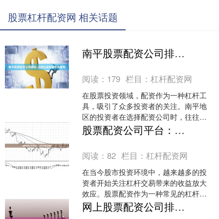
股票杠杆配资网 相关话题
南平股票配资公司排名-正规实盘配资平台推荐
阅读：
179
栏目：
杠杆配资网
在股票投资领域，配资作为一种杠杆工
具，吸引了众多投资者的关注。南平地
区的投资者在选择配资公司时，往往面
临信息繁杂、真假难辨的困境。本文旨
股票配资公司平台：正规杠杆配资渠道
在为南平地区的投资者提供....
阅读：
82
栏目：
杠杆配资网
在当今股市投资环境中，越来越多的投
资者开始关注杠杆交易带来的收益放大
效应。股票配资作为一种常见的杠杆投
资方式在线配资公司，通过配资公司平
网上股票配资公司排名与正规平台选择指南
台，投资者可以用较少的自....