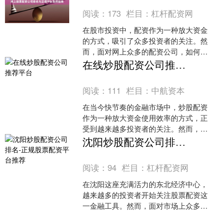
阅读：
173
栏目：
杠杆配资网
在股市投资中，配资作为一种放大资金
的方式，吸引了众多投资者的关注。然
而，面对网上众多的配资公司，如何选
择正规平台成为投资者面临的首要问
在线炒股配资公司推荐平台
题。本文将为您梳理网上股票....
阅读：
111
栏目：
中航资本
在当今快节奏的金融市场中，炒股配资
作为一种放大资金使用效率的方式，正
受到越来越多投资者的关注。然而，面
对网络上琳琅满目的配资平台，如何筛
沈阳炒股配资公司排名-正规股票配资平台推荐
选出真正安全、合规且服务....
阅读：
94
栏目：
杠杆配资网
在沈阳这座充满活力的东北经济中心，
越来越多的投资者开始关注股票配资这
一金融工具。然而，面对市场上众多的
配资公司杠杆配资网，如何选择正规可