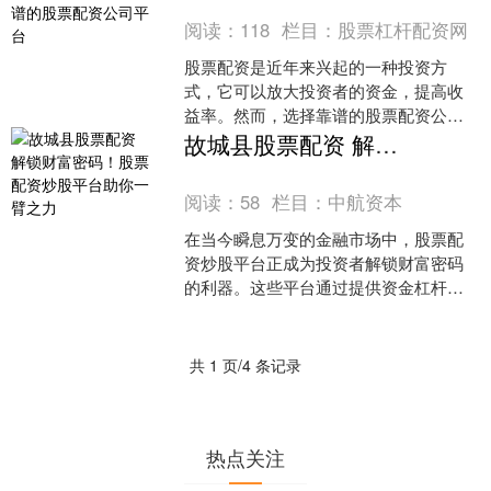
阅读：
118
栏目：
股票杠杆配资网
股票配资是近年来兴起的一种投资方
式，它可以放大投资者的资金，提高收
益率。然而，选择靠谱的股票配资公司
平台至关重要，否则可能会面临资金损
故城县股票配资 解锁财富密码！股票配资炒股平台助你一臂之力
失的风险。 资金安全是投资....
阅读：
58
栏目：
中航资本
在当今瞬息万变的金融市场中，股票配
资炒股平台正成为投资者解锁财富密码
的利器。这些平台通过提供资金杠杆，
让投资者以更少的本金撬动更大的资
金，从而放大收益潜力。 深....
共 1 页/4 条记录
热点关注