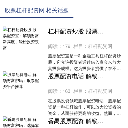
股票杠杆配资网 相关话题
杠杆配资炒股 股票配资宝：解锁财富新高度，轻松投资致富
阅读：
179
栏目：
杠杆配资网
股票配资宝是一种金融工具杠杆配资炒
股，它允许投资者通过借入资金来放大
其投资规模。这为投资者提供了在不增
加自己资金的情况下增加潜在收益的机
股票配资电话 解锁财富密码：股票配资平台推荐
会。 * **放大资金规....
阅读：
163
栏目：
杠杆配资网
在股票投资领域股票配资电话，股票配
资是一种杠杆操作，可以放大投资者的
资金，从而获得更高的收益。然而，选
择一个可靠的股票配资平台至关重要，
番禺股票配资 解锁财富密码：选择靠谱的股票配资公司平台
因为它直接关系到投资者的....