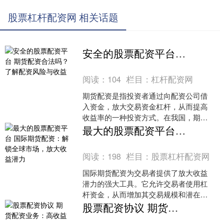
股票杠杆配资网 相关话题
安全的股票配资平台 期货配资合法吗？了解配资风险与收益
阅读：
104
栏目：
杠杆配资网
期货配资是指投资者通过向配资公司借
入资金，放大交易资金杠杆，从而提高
收益率的一种投资方式。在我国，期货
配资是否合法一直存在争议。 这些平台
最大的股票配资平台 国际期货配资：解锁全球市场，放大收益潜力
以其雄厚的资金实力、专....
阅读：
198
栏目：
股票杠杆配资网
国际期货配资为交易者提供了放大收益
潜力的强大工具。它允许交易者使用杠
杆资金，从而增加其交易规模和潜在利
润。 上虞股票配资平台拥有经验丰富的
股票配资协议 期货配资业务：高收益伴随高风险，谨慎参与
专业团队，对市场动态有....