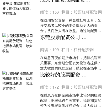
担越小，收益率....
阅读：
156
栏目：
股票杠杆配资网
在线期货配资是一种金融杠杆工具，允
许交易者以较小的本金撬动更大的资
金，从而放大潜在收益。通过与配资平
台合作，交易者可以获得高达数倍于其
东莞股票配资公司 东营期货配资：助您把握市场机遇，放大收益
本金的资金股天下配资股票配....
阅读：
109
栏目：
杠杆配资网
在瞬息万变的期货市场中，把握机遇至
关重要。东营期货配资为投资者提供了
放大收益的绝佳途径，助您在市场中占
据优势。 * 配资可以放大投资收益，在市
比较好的股票配资 福州期货配资：助您把握市场机遇，实现财富增值
场行情好的情况下，....
阅读：
172
栏目：
股票杠杆配资网
在瞬息万变的金融市场中比较好的股票
配资，把握机遇至关重要。福州期货配
资为投资者提供杠杆资金，放大收益空