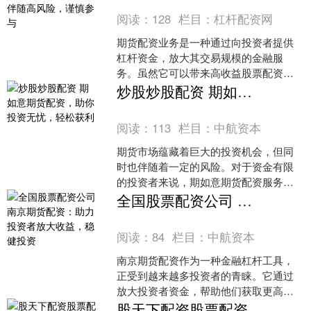
阅读：
128
栏目：
杠杆配资网
期货配资业务是一种通过向投资者提供
杠杆资金，放大其交易规模的金融服
务。虽然它可以带来高收益股票配资协
议，但同时也伴随着高风险。 * **安全
炒股炒股配资 期如意期货配资，助你投资无忧，轻松获利
性：**网站必须拥有....
阅读：
113
栏目：
中航资本
期货市场蕴藏着巨大的投资机会，但同
时也伴随着一定的风险。对于资金有限
的投资者来说，期如意期货配资服务无
疑是一剂良药。 1. 资金配资：提供资金
全国股票配资公司 南京期货配资：助力投资者放大收益，稳健投资
给投资者进行股票配....
阅读：
84
栏目：
中航资本
南京期货配资作为一种金融杠杆工具，
正受到越来越多投资者的青睐。它通过
放大投资者资金，帮助他们获取更高的
收益。 * **低利率：**利率越低，利息负
股天下配资股票配资平台 在线期货配资：助你放大收益，掌控市场