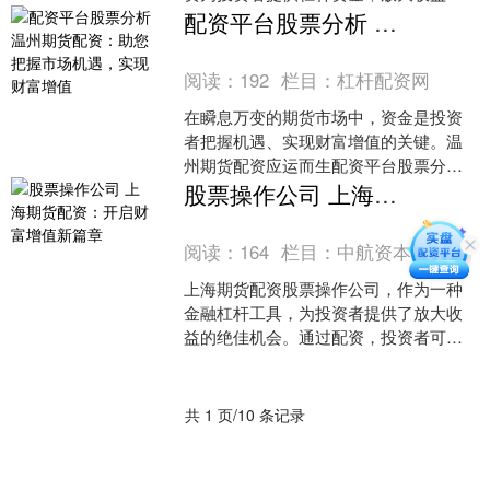
间，助您实现财富增值。 首先，正规股
配资平台股票分析 温州期货配资：助您把握市场机遇，实现财富增值
票配资官网具备合法资质....
阅读：
192
栏目：
杠杆配资网
在瞬息万变的期货市场中，资金是投资
者把握机遇、实现财富增值的关键。温
州期货配资应运而生配资平台股票分
析，为投资者提供杠杆资金，助力其放
股票操作公司 上海期货配资：开启财富增值新篇章
大收益。 * **监管资质....
阅读：
164
栏目：
中航资本
上海期货配资股票操作公司，作为一种
金融杠杆工具，为投资者提供了放大收
益的绝佳机会。通过配资，投资者可以
以较小的本金撬动更大的资金，从而获
得更高的收益。 对于资金....
共 1 页/10 条记录